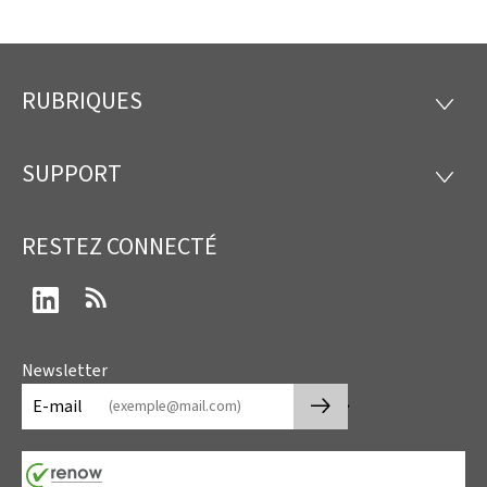
RUBRIQUES
Pied
RUBRI
de
SUPPORT
SUPP
page
RESTEZ CONNECTÉ
LinkedIn
RSS
Newsletter
🡒
E-mail