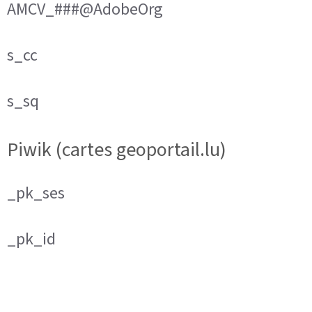
AMCV_###@AdobeOrg
s_cc
s_sq
Piwik (cartes geoportail.lu)
_pk_ses
_pk_id