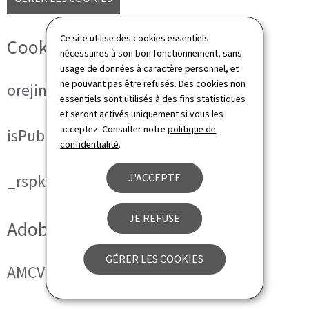
Ce site utilise des cookies essentiels
Cookies techniques
nécessaires à son bon fonctionnement, sans
usage de données à caractère personnel, et
ne pouvant pas être refusés. Des cookies non
orejime
essentiels sont utilisés à des fins statistiques
et seront activés uniquement si vous les
acceptez. Consulter notre
politique de
isPublicWebsite
confidentialité
.
J'ACCEPTE
_rspkrLoadCore (ReadSpeaker)
JE REFUSE
Adobe Analytics
GÉRER LES COOKIES
AMCVS_###@AdobeOrg