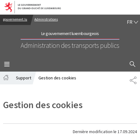
Aller au menu principal
Aller au contenu
FR
gouvernement.lu
Administrations
FR
Le gouvernement luxembourgeois
Administration des transports publics
AFFICHER
MENU
PRINCIPAL
Support
Gestion des cookies
PA
Accueil
Gestion des cookies
Dernière modification le
17.09.2024