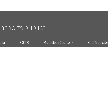
Aller au menu principal
Aller au contenu
ansports publics
MOBILITÉ RÉDUITE
t.lu
RGTR
Mobilité réduite
Chiffres clé