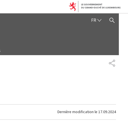
FRANÇAIS
FR
AFFICHER / MASQUER 
s
PARTAG
Dernière modification le
17.09.2024