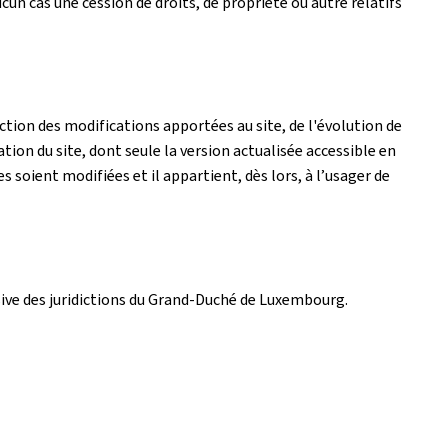
un cas une cession de droits, de propriété ou autre relatifs
tion des modifications apportées au site, de l'évolution de
ation du site, dont seule la version actualisée accessible en
es soient modifiées et il appartient, dès lors, à l’usager de
lusive des juridictions du Grand-Duché de Luxembourg.