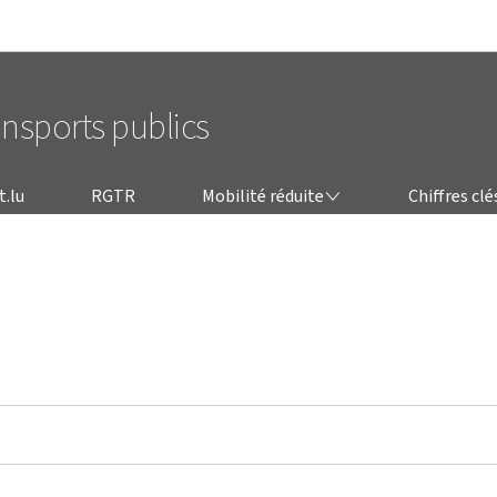
Aller au menu principal
Aller au contenu
ansports publics
MOBILITÉ RÉDUITE
t.lu
RGTR
Mobilité réduite
Chiffres clé