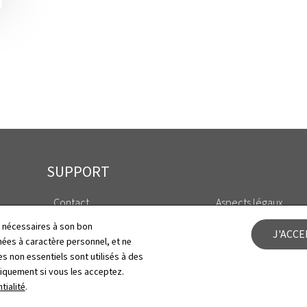
SUPPORT
Contact
Aspects légaux
ls nécessaires à son bon
J'ACC
Plan du site
Déclaration d'access
es à caractère personnel, et ne
s non essentiels sont utilisés à des
A propos
Gestion des cookies
niquement si vous les acceptez.
tialité
.