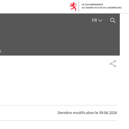
FRANÇAIS
FR
AFFICHER / MASQUER 
s
PARTAG
Dernière modification le
09.06.2026