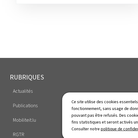
Pied
RUBRIQUES
de
Actualités
page
Mobilité réduite
Ce site utilise des cookies essentie
Publications
fonctionnement, sans usage de donné
Chiffres clés
pouvant pas être refusés. Des cookie
Mobiliteit.lu
fins statistiques et seront activés u
Annuaire
Consulter notre
politique de confiden
RGTR