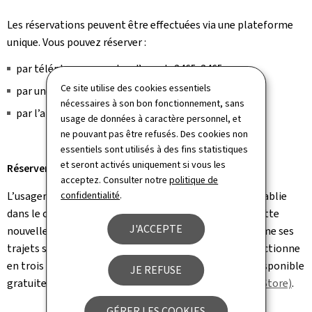
Les réservations peuvent être effectuées via une plateforme
unique. Vous pouvez réserver :
par téléphone au centre d’appel : 2465-2465
Ce site utilise des cookies essentiels
par une
réservation en ligne
nécessaires à son bon fonctionnement, sans
par l’application mobile Adapto.lu
usage de données à caractère personnel, et
ne pouvant pas être refusés. Des cookies non
essentiels sont utilisés à des fins statistiques
et seront activés uniquement si vous les
Réserver son transport avec le smartphone
acceptez. Consulter notre
politique de
confidentialité
.
L’usager en possession d’une nouvelle carte Adapto établie
dans le cadre de la réforme, et donc enregistré dans cette
J'ACCEPTE
nouvelle plateforme, peut réserver et annuler soi-même ses
trajets sur l'application mobile. Cette application fonctionne
en trois langues (français, allemand, anglais) et est disponible
JE REFUSE
gratuitement pour
Android (Google play)
et
IOS (App Store)
.
GÉRER LES COOKIES