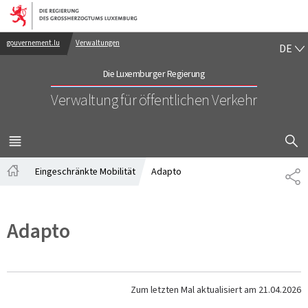
Zur Hauptnavigation
Zum Inhalt
DE
gouvernement.lu
Verwaltungen
DE
Die Luxemburger Regierung
Verwaltung für öffentlichen Verkehr
SUCHFLED 
MENÜ
HAUPT-
Eingeschränkte Mobilität
Adapto
TE
Startseite
Adapto
Zum letzten Mal aktualisiert am
21.04.2026