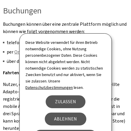
Buchungen
Buchungen können über eine zentrale Plattform möglich und
können wie folgt vorgenommen werden:
telefonisch über das Call Center (2465 2465)
Diese Website verwendet für ihren Betrieb
notwendige Cookies, ohne Nutzung
per
Online-Buchung
personenbezogener Daten. Diese Cookies
über die Adapto.lu App
können nicht abgelehnt werden. Nicht
notwendige Cookies werden zu statistischen
Fahrten mit dem Smartphone buchen
Zwecken benutzt und nur aktiviert, wenn Sie
sie zulassen. Unsere
Nutzer, die eine neue, im Rahmen der Reform ausgestellte
Datenschutzbestimmungen
lesen.
Adapto-Karte besitzen und auf der neuen Plattform
registriert sind, können ihre Fahrten eigenständig über die
ZULASSEN
mobile Anwendung buchen und stornieren. Diese App ist in
drei Sprachen (Französisch, Deutsch, Englisch) verfügbar und
ABLEHNEN
kann kostenlos für Android (Google Play) und iOS (App Store)
heruntergeladen werden.