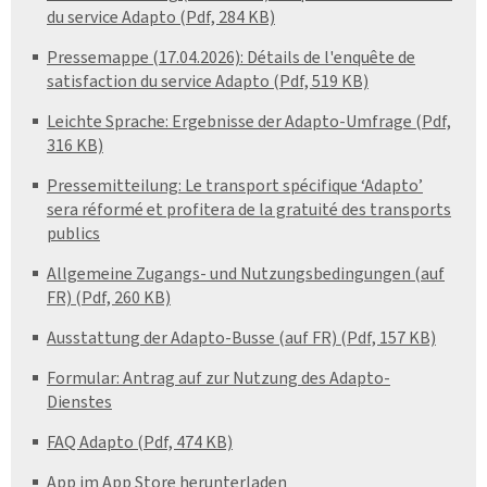
du service Adapto (Pdf, 284 KB)
Pressemappe (17.04.2026): Détails de l'enquête de
satisfaction du service Adapto (Pdf, 519 KB)
Leichte Sprache: Ergebnisse der Adapto-Umfrage (Pdf,
316 KB)
Pressemitteilung: Le transport spécifique ‘Adapto’
sera réformé et profitera de la gratuité des transports
publics
Allgemeine Zugangs- und Nutzungsbedingungen (auf
FR) (Pdf, 260 KB)
Ausstattung der Adapto-Busse (auf FR) (Pdf, 157 KB)
Formular: Antrag auf zur Nutzung des Adapto-
Dienstes
FAQ Adapto (Pdf, 474 KB)
App im App Store herunterladen