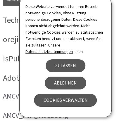
Diese Website verwendet für ihren Betrieb
notwendige Cookies, ohne Nutzung
Technische Cookies
personenbezogener Daten. Diese Cookies
können nicht abgelehnt werden. Nicht
notwendige Cookies werden zu statistischen
orejime
Zwecken benutzt und nur aktiviert, wenn Sie
sie zulassen. Unsere
Datenschutzbestimmungen
lesen.
isPublicWebsite
ZULASSEN
Adobe Analytics
ABLEHNEN
AMCVS_###@AdobeOrg
COOKIES VERWALTEN
AMCV_###@AdobeOrg