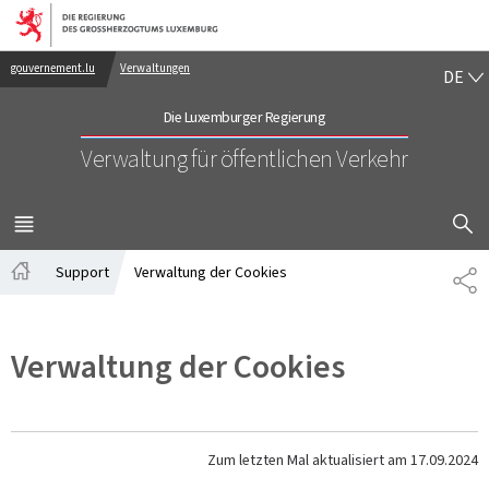
Zur Hauptnavigation
Zum Inhalt
DE
gouvernement.lu
Verwaltungen
DE
Die Luxemburger Regierung
Verwaltung für öffentlichen Verkehr
SUCHFLED 
MENÜ
HAUPT-
Support
Verwaltung der Cookies
TE
Startseite
Verwaltung der Cookies
Zum letzten Mal aktualisiert am
17.09.2024