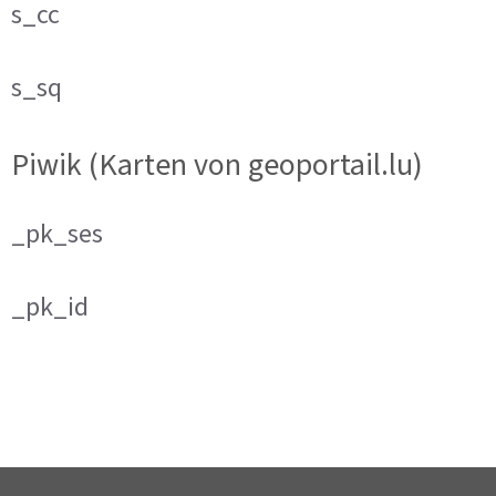
s_cc
s_sq
Piwik (Karten von geoportail.lu)
_pk_ses
_pk_id