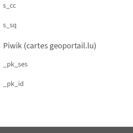
s_cc
s_sq
Piwik (cartes geoportail.lu)
_pk_ses
_pk_id