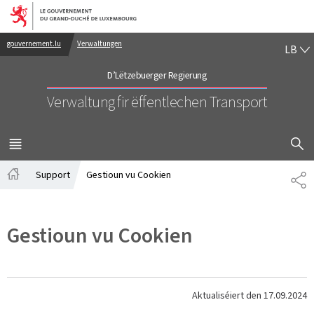
Bei den Haaptmenü goen
Bei den Inhalt goen
LË
gouvernement.lu
Verwaltungen
LB
D’Lëtzebuerger Regierung
Verwaltung fir ëffentlechen Transport
SHOW H
MENÜ
HAAPT-
Support
Gestioun vu Cookien
SH
Startsäit
Gestioun vu Cookien
Aktualiséiert den
17.09.2024