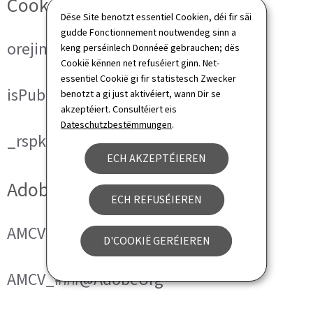
Cookies techniques
Dëse Site benotzt essentiel Cookien, déi fir säi
gudde Fonctionnement noutwendeg sinn a
orejime
keng perséinlech Donnéeë gebrauchen; dës
Cookië kënnen net refuséiert ginn. Net-
essentiel Cookië gi fir statistesch Zwecker
isPublicWebsite
benotzt a gi just aktivéiert, wann Dir se
akzeptéiert. Consultéiert eis
Dateschutzbestëmmungen
.
_rspkrLoadCore (ReadSpeaker)
ECH AKZEPTÉIEREN
Adobe Analytics
ECH REFUSÉIEREN
AMCVS_###@AdobeOrg
D'COOKIË GERÉIEREN
AMCV_###@AdobeOrg