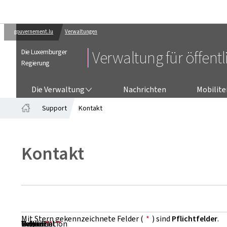
gouvernement.lu
Verwaltungen
Die Luxemburger
Verwaltung für öffent
Regierung
DIE VERWALTUNG
Die Verwaltung
Nachrichten
Mobilitei
Support
Kontakt
Startseite
Kontakt
Mit Stern gekennzeichnete Felder (
*
) sind
Pflichtfelder
.
Vorname
Name
Organisation
E-Mail
Telefon
Betreff
Nachricht
*
*
*
*
*