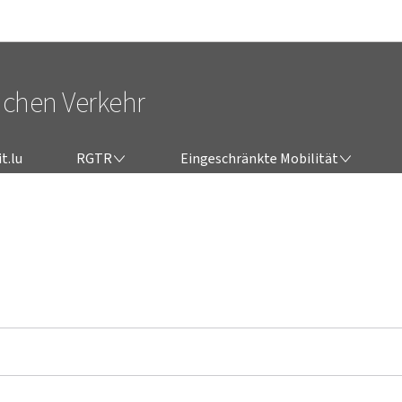
Zur Hauptnavigation
Zum Inhalt
lichen Verkehr
RGTR
EINGESCHRÄNKTE MOBILITÄT
t.lu
RGTR
Eingeschränkte Mobilität