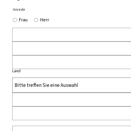
Anrede
Frau
Herr
Land