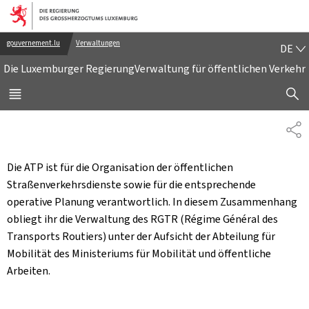
Zur Hauptnavigation
Zum Inhalt
DE
gouvernement.lu
Verwaltungen
DE
Die Luxemburger Regierung
Verwaltung für öffentlichen Verkehr
SUCHFLED 
MENÜ
HAUPT-
TE
Die ATP ist für die Organisation der öffentlichen
Straßenverkehrsdienste sowie für die entsprechende
operative Planung verantwortlich. In diesem Zusammenhang
obliegt ihr die Verwaltung des RGTR (Régime Général des
Transports Routiers) unter der Aufsicht der Abteilung für
Mobilität des Ministeriums für Mobilität und öffentliche
Arbeiten.