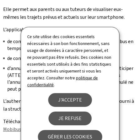
Elle permet aux parents ou aux tuteurs de visualiser eux-
mêmes les trajets prévus et actuels sur leur smartphone.
L’application mobile permet donc :
Ce site utilise des cookies essentiels
de consulter un trajet en cours et voir où se trouve le bus en
nécessaires à son bon fonctionnement, sans
temps réel ;
usage de données à caractère personnel, et
ne pouvant pas être refusés. Des cookies non
de consulter les trajets planifiés ;
essentiels sont utilisés à des fins statistiques
d’annuler un trajet si le bénéficiaire ne peut pas y participer
et seront activés uniquement si vous les
(ATTENTION : l’annulation d’un trajet n’implique pas
acceptez. Consulter notre
politique de
l’annulation du séjour dans la structure. Un trajet annulé ne
confidentialité
.
peut pas être repris.)
J'ACCEPTE
L’authentification se fait par le numéro de téléphone fourni à
la structure.
JE REFUSE
Téléchargez ici
le manuel d’utilisation de l’application
Mobibus (Pdf, 1,17 Mo)
.
GÉRER LES COOKIES