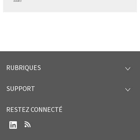
RUBRIQUES
Pied
RUBRI
de
SUPPORT
SUPP
page
RESTEZ CONNECTÉ
LinkedIn
RSS