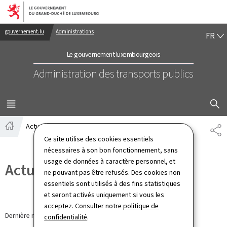
Aller au menu principal
Aller au contenu
FR
gouvernement.lu
Administrations
FR
Le gouvernement luxembourgeois
Administration des transports publics
AFFICHER
MENU
PRINCIPAL
Actualités
PA
Accueil
Ce site utilise des cookies essentiels
nécessaires à son bon fonctionnement, sans
usage de données à caractère personnel, et
Actualités
ne pouvant pas être refusés. Des cookies non
essentiels sont utilisés à des fins statistiques
et seront activés uniquement si vous les
acceptez. Consulter notre
politique de
Dernière modification le
20.04.2026
confidentialité
.