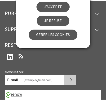
J'ACCEPTE
RUBRIQUES
Pied
RUBRI
JE REFUSE
de
SUPPORT
SUPP
page
GÉRER LES COOKIES
RESTEZ CONNECTÉ
LinkedIn
RSS
Newsletter
🡒
E-mail