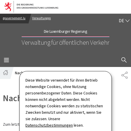
Zur Hauptnavigation
Zum Inhalt
DE
gouvernement.lu
Verwaltungen
DE
Die Luxemburger Regierung
Verwaltung für öffentlichen Verkehr
SUCHFLED 
MENÜ
HAUPT-
Nachrichten
TE
Startseite
Diese Website verwendet für ihren Betrieb
notwendige Cookies, ohne Nutzung
personenbezogener Daten. Diese Cookies
Nachrichten
können nicht abgelehnt werden. Nicht
notwendige Cookies werden zu statistischen
Zwecken benutzt und nur aktiviert, wenn Sie
sie zulassen. Unsere
Zum letzten Mal aktualisiert am
20.04.2026
Datenschutzbestimmungen
lesen.