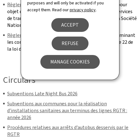
purposes and will only be activated if you
Règlement grand-ducal du 3 septembre 1980
ayant pour
accept them. Read our
privacy policy
.
objet de régler la police et d’assurer la sécurité des services
de transport automobile de personnes relevant de la Société
ACCEPT
Nationale des Chemins de Fer Luxembourgeois
Règlement grand-ducal du 27 septembre 2005
, déterminant
les conditions d’exécution des dispositions de l’article 22 de
REFUSE
la loi du 29 juin 2004 sur les transports publics
MANAGE COOKIES
Circulars
Subventions Late Night Bus 2026
Subventions aux communes pour la réalisation
d’installations sanitaires aux terminus des lignes RGTR :
année 2026
Procédures relatives aux arrêts d’autobus desservis par le
RGTR