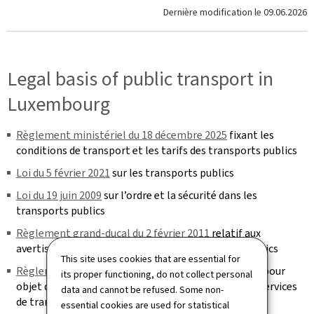
Dernière modification le
09.06.2026
Legal basis of public transport in
Luxembourg
Règlement ministériel du 18 décembre 2025
fixant les
conditions de transport et les tarifs des transports publics
Loi du 5 février 2021
sur les transports publics
Loi du 19 juin 2009
sur l’ordre et la sécurité dans les
transports publics
Règlement grand-ducal du 2 février 2011
relatif aux
avertissements taxés en matière de transports publics
This site uses cookies that are essential for
Règlement grand-ducal du 3 septembre 1980
ayant pour
its proper functioning, do not collect personal
objet de régler la police et d’assurer la sécurité des services
data and cannot be refused. Some non-
de transports réguliers
essential cookies are used for statistical