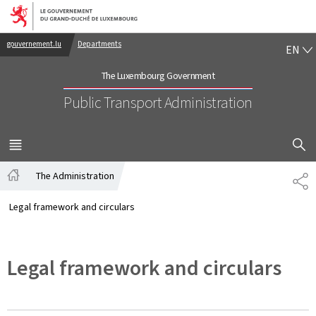
Go to main navigation
Go to content
EN
gouvernement.lu
Departments
EN
The Luxembourg Government
Public Transport Administration
SHOW H
MENU
MAIN
The Administration
PA
Home
Legal framework and circulars
Legal framework and circulars