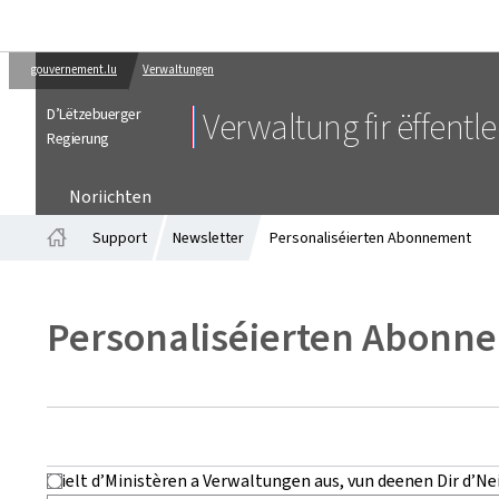
gouvernement.lu
Verwaltungen
D’Lëtzebuerger
Verwaltung fir ëffent
Regierung
Noriichten
Support
Newsletter
Personaliséierten Abonnement
Startsäit
Personaliséierten Abonn
Wielt d’Ministèren a Verwaltungen aus, vun deenen Dir d’Ne