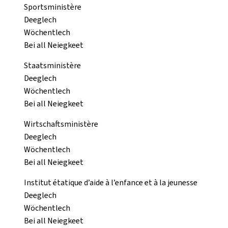
Sportsministère
Deeglech
Wöchentlech
Bei all Neiegkeet
Staatsministère
Deeglech
Wöchentlech
Bei all Neiegkeet
Wirtschaftsministère
Deeglech
Wöchentlech
Bei all Neiegkeet
Institut étatique d’aide à l’enfance et à la jeunesse
Deeglech
Wöchentlech
Bei all Neiegkeet