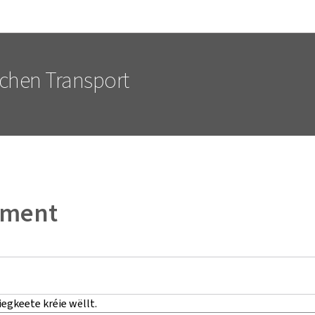
Bei den Haaptmenü goen
Bei den Inhalt goen
lechen Transport
ement
iegkeete kréie wëllt.