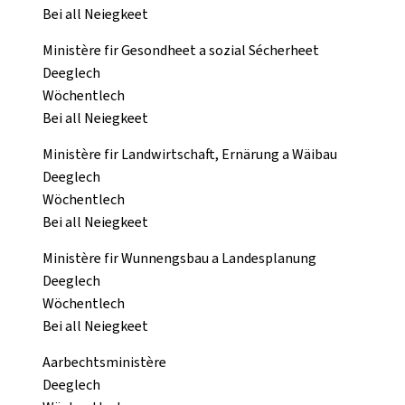
Bei all Neiegkeet
Ministère fir Gesondheet a sozial Sécherheet
Deeglech
Wöchentlech
Bei all Neiegkeet
Ministère fir Landwirtschaft, Ernärung a Wäibau
Deeglech
Wöchentlech
Bei all Neiegkeet
Ministère fir Wunnengsbau a Landesplanung
Deeglech
Wöchentlech
Bei all Neiegkeet
Aarbechtsministère
Deeglech