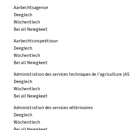
Aarbechtsagence
Deeglech
Wöchentlech
Bei all Neiegkeet
Aarbechtsinspektioun
Deeglech
Wöchentlech
Bei all Neiegkeet
Administration des services techniques de l'agriculture (A
Deeglech
Wöchentlech
Bei all Neiegkeet
Administration des services vétérinaires
Deeglech
Wöchentlech
Bei all Neiegkeet