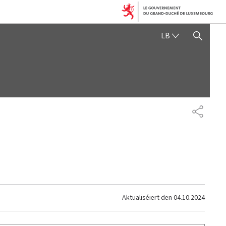
LËTZEBUERGE
LB
SHOW HIDE SEARCH
SHARE
Aktualiséiert den
04.10.2024