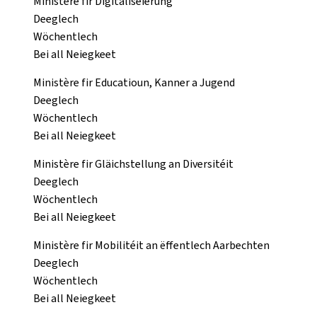
Ministère fir Digitaliséierung
Deeglech
Wöchentlech
Bei all Neiegkeet
Ministère fir Educatioun, Kanner a Jugend
Deeglech
Wöchentlech
Bei all Neiegkeet
Ministère fir Gläichstellung an Diversitéit
Deeglech
Wöchentlech
Bei all Neiegkeet
Ministère fir Mobilitéit an ëffentlech Aarbechten
Deeglech
Wöchentlech
Bei all Neiegkeet