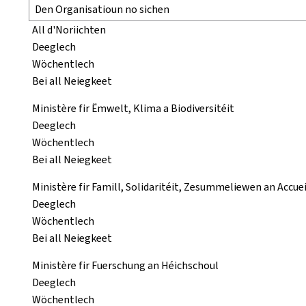
All d'Noriichten
Deeglech
Wöchentlech
Bei all Neiegkeet
Ministère fir Ëmwelt, Klima a Biodiversitéit
Deeglech
Wöchentlech
Bei all Neiegkeet
Ministère fir Famill, Solidaritéit, Zesummeliewen an Accuei
Deeglech
Wöchentlech
Bei all Neiegkeet
Ministère fir Fuerschung an Héichschoul
Deeglech
Wöchentlech