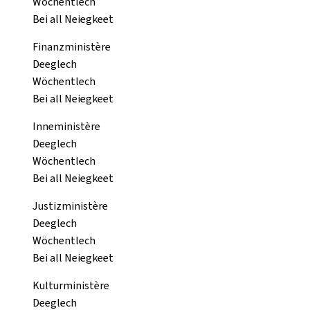
Wöchentlech
Bei all Neiegkeet
Finanzministère
Deeglech
Wöchentlech
Bei all Neiegkeet
Inneministère
Deeglech
Wöchentlech
Bei all Neiegkeet
Justizministère
Deeglech
Wöchentlech
Bei all Neiegkeet
Kulturministère
Deeglech