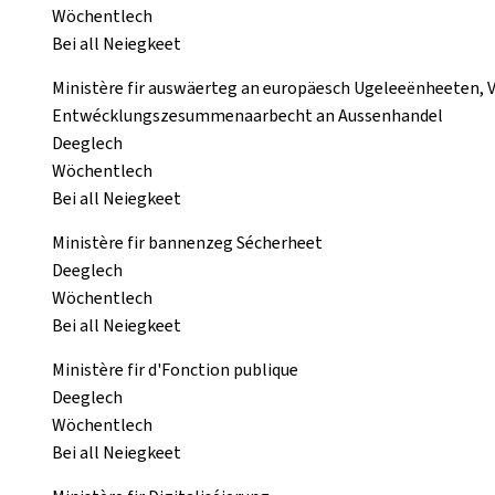
Wöchentlech
Bei all Neiegkeet
Ministère fir auswäerteg an europäesch Ugeleeënheeten, 
Entwécklungszesummenaarbecht an Aussenhandel
Deeglech
Wöchentlech
Bei all Neiegkeet
Ministère fir bannenzeg Sécherheet
Deeglech
Wöchentlech
Bei all Neiegkeet
Ministère fir d'Fonction publique
Deeglech
Wöchentlech
Bei all Neiegkeet